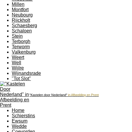
Millen
Montfort
Neubourg
Rijckholt
Schaesberg
Schaloen
Stein
Terborgh
Terworm
Valkenburg
Weert
Well
Wijlre
Wijnandsrade
"Tot Slot"
"Kastelen door Nederland"
in Afbeelding en Prent
Home
Schierstins
Ewsum
Wedde
Coevorden