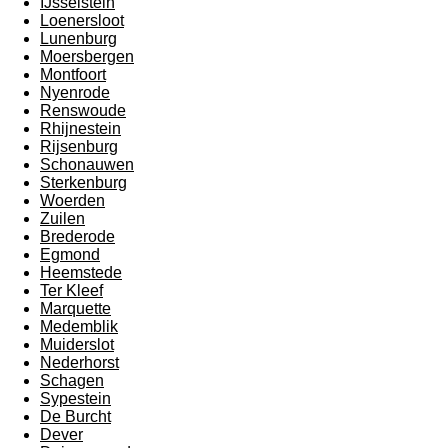
IJsselstein
Loenersloot
Lunenburg
Moersbergen
Montfoort
Nyenrode
Renswoude
Rhijnestein
Rijsenburg
Schonauwen
Sterkenburg
Woerden
Zuilen
Brederode
Egmond
Heemstede
Ter Kleef
Marquette
Medemblik
Muiderslot
Nederhorst
Schagen
Sypestein
De Burcht
Dever