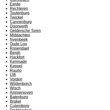
Eerde
Rechteren
Toutenburg
Twickel
Cannenburg
Doorwerth
Geldersche Toren
Middachten
Nyenbeek
Oude Loo
Rosendael
Bergh
Hackfort
Kemnade
Keppel
Ruurlo
Ulft
Vorden
Wildenborch
Wisch
Ammersoyen
Batenburg
Brakel
Culemborg