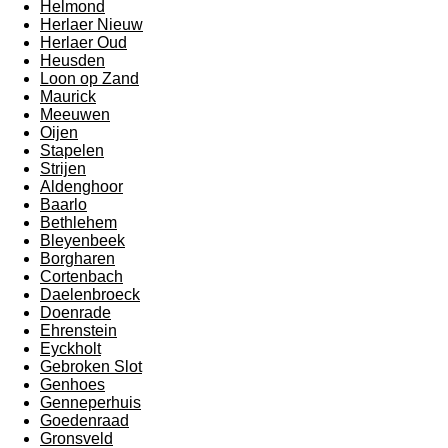
Helmond
Herlaer Nieuw
Herlaer Oud
Heusden
Loon op Zand
Maurick
Meeuwen
Oijen
Stapelen
Strijen
Aldenghoor
Baarlo
Bethlehem
Bleyenbeek
Borgharen
Cortenbach
Daelenbroeck
Doenrade
Ehrenstein
Eyckholt
Gebroken Slot
Genhoes
Genneperhuis
Goedenraad
Gronsveld