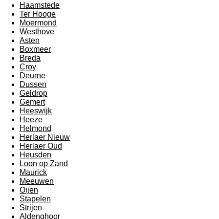
Haamstede
Ter Hooge
Moermond
Westhove
Asten
Boxmeer
Breda
Croy
Deurne
Dussen
Geldrop
Gemert
Heeswijk
Heeze
Helmond
Herlaer Nieuw
Herlaer Oud
Heusden
Loon op Zand
Maurick
Meeuwen
Oijen
Stapelen
Strijen
Aldenghoor