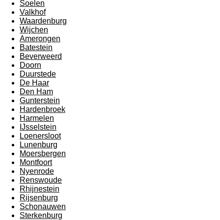
Soelen
Valkhof
Waardenburg
Wijchen
Amerongen
Batestein
Beverweerd
Doorn
Duurstede
De Haar
Den Ham
Gunterstein
Hardenbroek
Harmelen
IJsselstein
Loenersloot
Lunenburg
Moersbergen
Montfoort
Nyenrode
Renswoude
Rhijnestein
Rijsenburg
Schonauwen
Sterkenburg