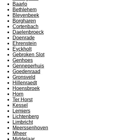
Baarlo
Bethlehem
Bleyenbeek
Borgharen
Cortenbach
Daelenbroeck
Doenrade
Ehrenstein
Eyckholt
Gebroken Slot
Genhoes
Genneperhuis
Goedenraad
Gronsveld
Hillenraedt
Hoensbroek
Horn
Ter Horst
Kessel
Lemiers
Lichtenberg
Limbricht
Meerssenhoven
Mheer
Middelaar