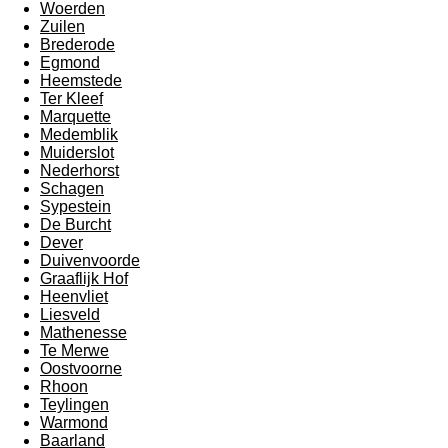
Woerden
Zuilen
Brederode
Egmond
Heemstede
Ter Kleef
Marquette
Medemblik
Muiderslot
Nederhorst
Schagen
Sypestein
De Burcht
Dever
Duivenvoorde
Graaflijk Hof
Heenvliet
Liesveld
Mathenesse
Te Merwe
Oostvoorne
Rhoon
Teylingen
Warmond
Baarland