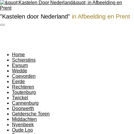
Ga
direct
"Kastelen door Nederland"
in Afbeelding en Prent
naar
de
hoofdinhoud
Home
Schierstins
Ewsum
Wedde
Coevorden
Eerde
Rechteren
Toutenburg
Twickel
Cannenburg
Doorwerth
Geldersche Toren
Middachten
Nyenbeek
Oude Loo