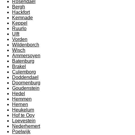
Rosendael
Bergh
Hackfort
Kemnade
Keppel
Ruurlo
Ulft
Vorden
Wildenborch
Wisch
Ammersoyen
Batenburg
Brakel
Culemborg
Doddendael
Doornenburg
Goudenstein
Hedel
Hemmen
Hernen
Heukelum
Hof te Ooy
Loevestein
Nederhemert
Poelwijk