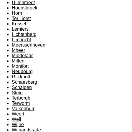
Hillenraedt
Hoensbroek
Horn
Ter Horst
Kessel
Lemiers
Lichtenberg
Limbricht
Meerssenhoven
Mheer
Middelaar
Millen
Montfort
Neubourg
Rijckholt
Schaesberg
Schaloen
Stein
Terborgh
Terworm
Valkenburg
Weert
Well
Wijlre
Wijnandsrade