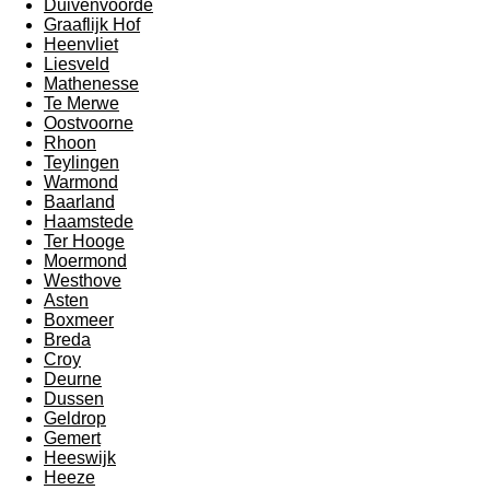
Duivenvoorde
Graaflijk Hof
Heenvliet
Liesveld
Mathenesse
Te Merwe
Oostvoorne
Rhoon
Teylingen
Warmond
Baarland
Haamstede
Ter Hooge
Moermond
Westhove
Asten
Boxmeer
Breda
Croy
Deurne
Dussen
Geldrop
Gemert
Heeswijk
Heeze