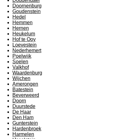
Doddendael
Doornenburg
Goudenstein
Hedel
Hemmen
Hernen
Heukelum
Hof te Ooy
Loevestein
Nederhemert
Poelwijk
Soelen
Valkhof
Waardenburg
Wijchen
Amerongen
Batestein
Beverweerd
Doorn
Duurstede
De Haar
Den Ham
Gunterstein
Hardenbroek
Harmelen