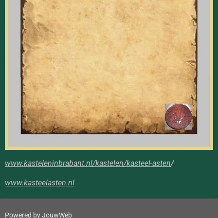
www.kasteleninbrabant.nl/kastelen/kasteel-asten
/
www.kasteelasten.nl
Powered by
JouwWeb