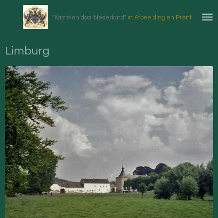
Ga
"Kastelen door Nederland"
in Afbeelding en Prent
direct
naar
de
Limburg
hoofdinhoud