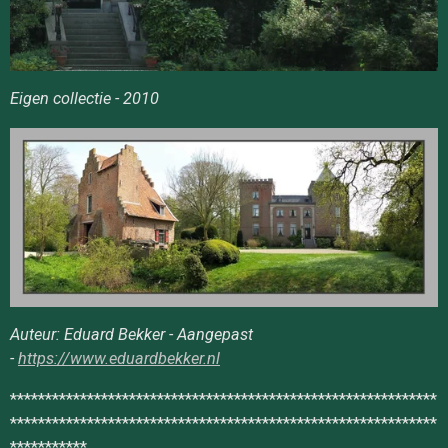
Eigen collectie - 2010
Auteur: Eduard Bekker - Aangepast
-
https://www.eduardbekker.nl
*************************************************************
*************************************************************
***********