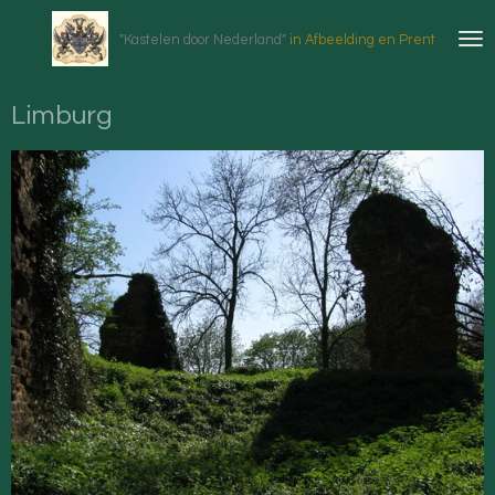
Ga
"Kastelen door Nederland"
in Afbeelding en Prent
direct
naar
de
Limburg
hoofdinhoud